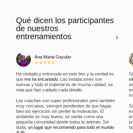
Qué dicen los participantes
de nuestros
entrenamientos
Ana Maria Gayubo
He visitado y entrenado en este box y la verdad es
Si
que
me ha encantado.
Las instalaciones son
si
nuevas y todo el material es de mucha calidad, se
es
nota que han cuidado cada detalle.
in
ma
Los coaches son súper profesionales pero también
muy cercanos, siempre pendientes de que hagas
S
bien los ejercicios sin perder la motivación. El
es
ambiente es muy bueno, se siente como una
e
pequeña comunidad donde todos te animan. Sin
pr
duda,
un lugar que recomiendo para todo el mundo
la
💪🏼